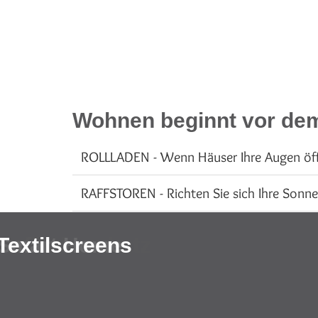
Wohnen beginnt vor dem 
ROLLLADEN - Wenn Häuser Ihre Augen öff
RAFFSTOREN - Richten Sie sich Ihre Sonne
TEXTILSCREENS - Maximaler Sonnenschutz
Rollladen
Insektenschutz
Raffstoren
Smart Home
Textilscreens
INSEKTENSCHUTZ - Stechmücken einfach 
SMART HOME - Der Daumen zur Wohnqua