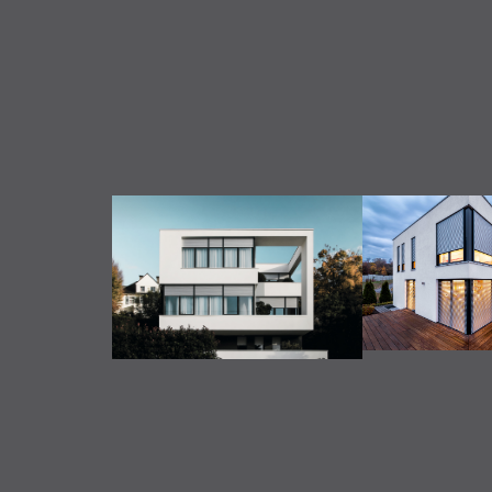
WINDWÄCHTER & SONNENSENSOR - Program
ABSTURZSICHERUNG - mit Durchblick
Impressionen