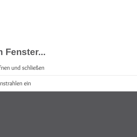
Fenster...
nen und schließen
nstrahlen ein
 mit maximaler Farbauflösung
draußen lassen
lität